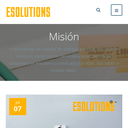
Misión
Especialistas en calidad de energía, pruebas VLF, diseño
eléctrico, construcción de instalaciones eléctricas.
ESolutions se encuentra certificada ISO 9001, ISO 14001 e
OHSAS 18801.
Jul
07