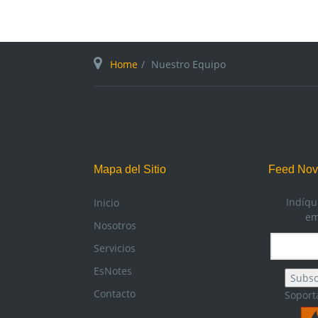
Home
Nuestro Equipo
Mapa del Sitio
Feed No
Indíqu
Inicio
em
Nosotros
Servicios
EsNotes
Contacto
Soport