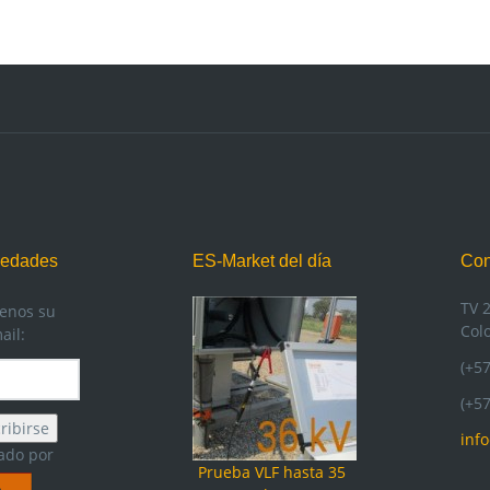
vedades
ES-Market del día
Con
TV 
enos su
Col
ail:
(+5
(+5
inf
ado por
Prueba VLF hasta 35