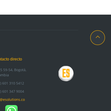
tacto directo
25 59-54, Bogotá,
ombia
7) 601 310 5412
7) 601 347 9004
o@esolutions.co